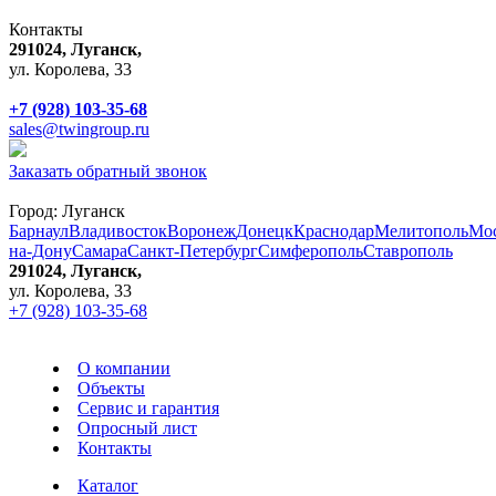
Контакты
291024, Луганск,
ул. Королева, 33
+7 (928) 103-35-68
sales@twingroup.ru
Заказать обратный звонок
Город:
Луганск
Барнаул
Владивосток
Воронеж
Донецк
Краснодар
Мелитополь
Мо
на-Дону
Самара
Санкт-Петербург
Симферополь
Ставрополь
291024, Луганск,
ул. Королева, 33
+7 (928) 103-35-68
О компании
Объекты
Сервис и гарантия
Опросный лист
Контакты
Каталог