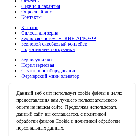
Объекты
Сервис и гарантия
Опросный лист
Контакты
Каталог
Силосы для зерна
Зерновая система «ТВИН АГРО»™
Зерновой скребковый конвейер
Портативные погрузчики
Зерносушилки
Нория зерновая
Самотечное оборудование
Фермерский мини элеватор
Аспирационные системы
Зерноочистительные машины
Данный веб-сайт использует cookie-файлы в целях
Зерноворошители
предоставления вам лучшего пользовательского
Дробильно-смесительные аппараты
опыта на нашем сайте. Продолжая использовать
Строительство и монтаж элеваторов
данный сайт, вы соглашаетесь с
политикой
АСУ ТП
обработки файлов Cookie
и
политикой обработки
Ремонт элеваторов
персональных данных
.
Проектирование элеваторов