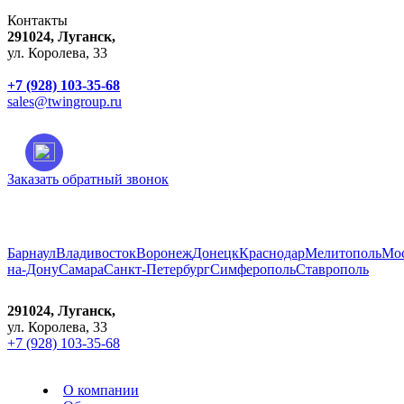
Контакты
291024, Луганск,
ул. Королева, 33
+7 (928) 103-35-68
sales@twingroup.ru
Заказать обратный звонок
Город:
Луганск
Барнаул
Владивосток
Воронеж
Донецк
Краснодар
Мелитополь
Мо
на-Дону
Самара
Санкт-Петербург
Симферополь
Ставрополь
291024, Луганск,
ул. Королева, 33
+7 (928) 103-35-68
О компании